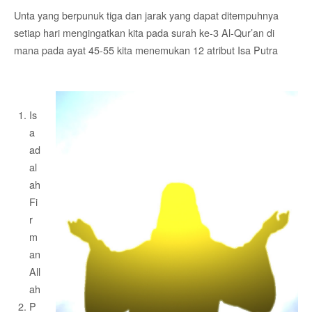
Unta yang berpunuk tiga dan jarak yang dapat ditempuhnya
setiap hari mengingatkan kita pada surah ke-3 Al-Qur’an di
mana pada ayat 45-55 kita menemukan 12 atribut Isa Putra
Is
a
ad
al
ah
Fi
r
m
an
All
ah
P