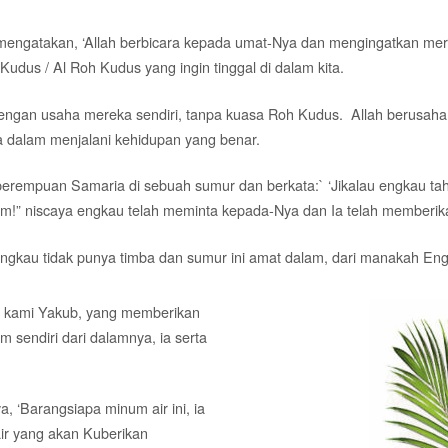
mengatakan, ‘Allah berbicara kepada umat-Nya dan mengingatkan mere
udus / Al Roh Kudus yang ingin tinggal di dalam kita.
engan usaha mereka sendiri, tanpa kuasa Roh Kudus. Allah berusa
dalam menjalani kehidupan yang benar.
erempuan Samaria di sebuah sumur dan berkata:` ‘Jikalau engkau tah
m!” niscaya engkau telah meminta kepada-Nya dan Ia telah memberika
ngkau tidak punya timba dan sumur ini amat dalam, dari manakah Eng
a kami Yakub, yang memberikan
 sendiri dari dalamnya, ia serta
, ‘Barangsiapa minum air ini, ia
air yang akan Kuberikan