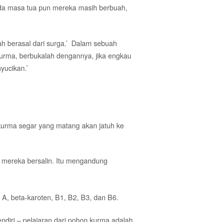
ada masa tua pun mereka masih berbuah,
wah berasal dari surga.’ Dalam sebuah
kurma, berbukalah dengannya, jika engkau
yucikan.’
kurma segar yang matang akan jatuh ke
 mereka bersalin. Itu mengandung
 A, beta-karoten, B1, B2, B3, dan B6.
diri – pelajaran dari pohon kurma adalah