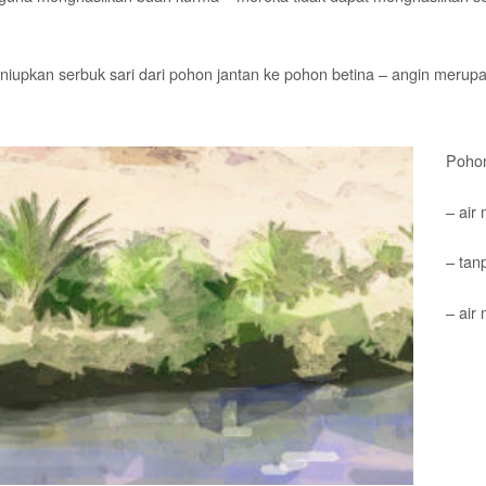
iupkan serbuk sari dari pohon jantan ke pohon betina – angin merupak
Pohon
– air
– tan
– air