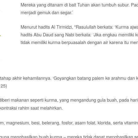
Mereka yang ditanam di bait Tuhan akan tumbuh subur. P
menjadi gemuk dan segar.’
Menurut hadits Al Tirmidzi, "Rasulullah berkata: ‘Kurma aj
hadits Abu Daud sang Nabi berkata: ‘Jika engkau memiliki 
tidak memiliki kurma berpuasalah dengan air karena itu men
ma tahap akhir kehamilannya. ‘Goyangkan batang palem ke arahmu dan 
 25)
diberi makanan seperti kurma, yang mengandung gula buah, pada hari
ontraksi rahim saat melahirkan.
 magnesium, besi, belerang, fosfor, asam folat, klorida, serta vitamin
 guna menghasilkan buah kurma – mereka tidak dapat menghasilkan sen