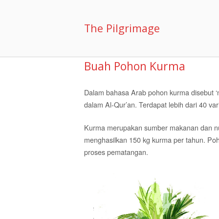
Skip
to
The Pilgrimage
content
Buah Pohon Kurma
Dalam bahasa Arab pohon kurma disebut ‘nak
dalam Al-Qur’an. Terdapat lebih dari 40 var
Kurma merupakan sumber makanan dan nutri
menghasilkan 150 kg kurma per tahun. Poho
proses pematangan.