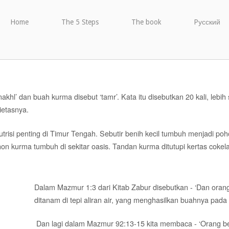
Home
The 5 Steps
The book
Pусский
hl’ dan buah kurma disebut ‘tamr’. Kata itu disebutkan 20 kali, lebih
ietasnya.
si penting di Timur Tengah. Sebutir benih kecil tumbuh menjadi poho
n kurma tumbuh di sekitar oasis. Tandan kurma ditutupi kertas cokel
Dalam Mazmur 1:3 dari Kitab Zabur disebutkan - ‘Dan oran
ditanam di tepi aliran air, yang menghasilkan buahnya pada
Dan lagi dalam Mazmur 92:13-15 kita membaca - ‘Orang be